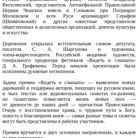
Вигилянский, представитель Автокефальной Православной
Церкви Чешских земель и Словакии при Патриархе
Московском и всея Руси архимандрит Серафим
(Шимятовский) и другие известные представители
общественных и религиозных организаций, деятели культуры
и искусства.
Церемония открылась вступительным словом депутата,
писателя
С. А. Шаргунова
и художника,
члена-корреспондента
Российской академии художеств,
генерального продюсера фестиваля «Видеть и слышать»
Д. А. Трофимова
. Перед началом презентации были
исполнены духовные песнопения.
Задача премии «Видеть и слышать» — выявление новых
дарований и поддержка авторов, пишущих на русском языке,
в чьих текстах или аудиовизуальных сюжетах
по-разному
,
но талантливо осмысляется жизнь любых эпох —
от древности до наших дней — причастная Православию.
Очерк о восстановлении храма, о трудном пути к Богу,
повесть о благоверном князе — самые разные темы и сюжеты
могут быть представлены в работах участников.
Премия вручается в двух основных направлениях, в каждом
по три номинации: