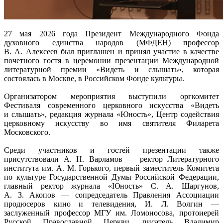
27 мая 2026 года Президент Международного Фонда
духовного единства народов (МФДЕН) профессор
В. А. Алексеев
был приглашен и принял участие в качестве
почетного гостя в церемонии презентации Международной
литературной премии «Видеть и слышать», которая
состоялась в Москве, в Российском Фонде культуры.
Организатором мероприятия выступили оргкомитет
Фестиваля современного церковного искусства «Видеть
и слышать», редакция журнала «Юность», Центр содействия
церковному искусству во имя святителя Филарета
Московского.
Среди участников и гостей презентации также
присутствовали
А. Н. Варламов
— ректор Литературного
института им.
А. М. Горького
, первый заместитель Комитета
по культуре Государственной Думы Российской Федерации,
главный ректор журнала «Юность»
С. А. Шаргунов
,
А. З. Акопов
— сопредседатель Правления Ассоциации
продюсеров кино и телевидения,
И. Л. Волгин
—
заслуженный профессор МГУ им. Ломоносова, протоиерей
Русской Православной Церкви, писатель Владимир