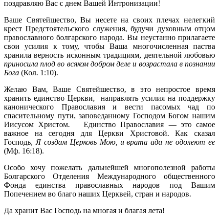
поздравляю Вас с днем Вашей Интронизации!
Ваше Святейшество, Вы несете на своих плечах нелегкий
крест Предстоятельского служения, будучи духовным отцом
православного болгарского народа. Вы неустанно прилагаете
свои усилия к тому, чтобы Ваша многочисленная паства
хранила верность исконным традициям, деятельной любовью
приносила плод во всяком добром деле и возрастала в познании
Бога
(Кол. 1:10).
Желаю Вам, Ваше Святейшество, в это непростое время
хранить единство Церкви, направлять усилия на поддержку
канонического Православия и вести пасомых чад по
спасительному пути, заповеданному Господом Богом нашим
Иисусом Христом. Единство Православия — это самое
важное на сегодня для Церкви Христовой. Как сказал
Господь,
Я создам Церковь Мою, и врата ада не одолеют ее
(Мф. 16:18).
Особо хочу пожелать дальнейшей многополезной работы
Болгарского Отделения Международного общественного
Фонда единства православных народов под Вашим
Попечением во благо наших Церквей, стран и народов.
Да хранит Вас Господь на многая и благая лета!