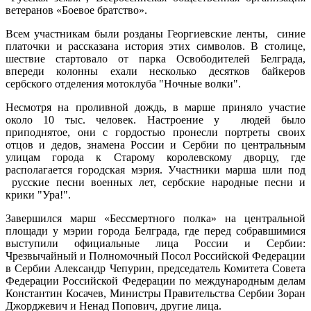
ветеранов «Боевое братство».
Всем участникам были розданы Георгиевские ленты, синие
платочки и рассказана история этих символов. В столице,
шествие стартовало от парка Освободителей Белграда,
впереди колонны ехали несколько десятков байкеров
сербского отделения мотоклуба "Ночные волки".
Несмотря на проливной дождь, в марше приняло участие
около 10 тыс. человек. Настроение у людей было
приподнятое, они с гордостью пронесли портреты своих
отцов и дедов, знамена России и Сербии по центральным
улицам города к Старому королевскому дворцу, где
располагается городская мэрия. Участники марша шли под
русские песни военных лет, сербские народные песни и
крики "Ура!".
Завершился марш «Бессмертного полка» на центральной
площади у мэрии города Белграда, где перед собравшимися
выступили официальные лица России и Сербии:
Чрезвычайный и Полномочный Посол Российской Федерации
в Сербии Александр Чепурин, председатель Комитета Совета
Федерации Российской Федерации по международным делам
Константин Косачев, Министры Правительства Сербии Зоран
Джорджевич и Ненад Попович, другие лица.