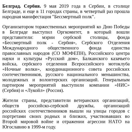
Белград. Сербия.
9 мая 2019 года в Сербии, в столице
Белграде, и еще в 11 городах страны, в четвертый раз прошла
народная манифестация "Бессмертный полк".
Организатором торжественных мероприятий ко Дню Победы
в Белграде выступил Оргкомитет, в который вошли
представители: мэрии сербской столицы, фонда
«Бессмертный полк - Сербия», Сербского Отделения
Международного общественного фонда единства
православных народов (СО МОФЕПН), Российского центра
науки и культуры «Русский дом», Балканского казачьего
войска, сербского отделения Всероссийского мотоклуба
«Ночные волки», координационного совета российских
соотечественников, русского национального меньшинства,
молодежных и волонтерских организаций. Генеральным
партнером мероприятий выступили компании «НИС»
(Сербия) и «Лукойл» (Россия).
Жители страны, представители ветеранских организаций,
обществ российско-сербской дружбы, организаций
российских соотечественников вышли на улицы городов с
портретами своих родных и близких, участвовавших во
Второй мировой войне и отражении агрессии НАТО на
Югославию в 1999-м году.