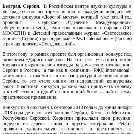
Белград. Сербия.
В Российском центре науки и культуры в
Белграде состоялось торжественное награждение победителей
детского конкурса «Дорогой мечты», который уже пятый год
проводит Сербское Отделение Международного
общественного Фонда единства православных народов (СО
МОФЕПН) и Детский православный журнал «Светосавское
звонце» (Сербия) при поддержке «РЖД International» (Россия)
в рамках проекта «Поезд желаний».
В этом году в рамках проекта был организован конкурс под
названием «Дорогой мечты». На этот раз участники могли
творчески выразить свои взгляды на дружеские отношения
Сербии и России, а так как в компании «РЖД International»
занимаются в том числе и инфраструктурой железных дорог
Сербии, то это стало одним из направлений конкурсных
работ. Участники конкурса должны были придумать эмблему
и к ней лозунг, и одной из номинаций было — найти этому
практическое применение.
Конкурс был объявлен в сентябре 2018 года и до конца ноября
2018 года дети со всех концов Сербии, Косова и Метохии,
Республики Сербской, Хорватии присылали свои рисунки,
поделки из дерева, глины и других материалов. Ребята
проявили удивительную активность и креативность в