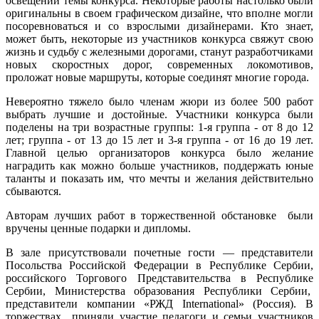
освещении темы конкурса. Некоторые работы настолько были
оригинальны в своем графическом дизайне, что вполне могли
посоревноваться и со взрослыми дизайнерами. Кто знает,
может быть, некоторые из участников конкурса свяжут свою
жизнь и судьбу с железными дорогами, станут разработчиками
новых скоростных дорог, современных локомотивов,
проложат новые маршруты, которые соединят многие города.
Невероятно тяжело было членам жюри из более 500 работ
выбрать лучшие и достойные. Участники конкурса были
поделены на три возрастные группы: 1-я группа - от 8 до 12
лет; группа - от 13 до 15 лет и 3-я группа - от 16 до 19 лет.
Главной целью организаторов конкурса было желание
наградить как можно больше участников, поддержать юные
таланты и показать им, что мечты и желания действительно
сбываются.
Авторам лучших работ в торжественной обстановке были
вручены ценные подарки и дипломы.
В зале присутствовали почетные гости — представители
Посольства Российской Федерации в Республике Сербии,
российского Торгового Представительства в Республике
Сербии, Министерства образования Республики Сербии,
представители компании «РЖД International» (Россия). В
торжествах приняли участие педагоги и семьи участников