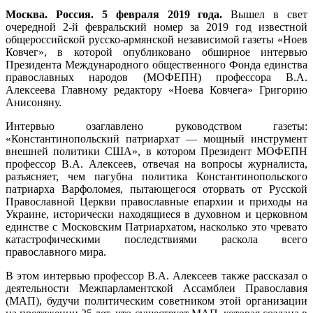
Москва. Россия. 5 февраля 2019 года.
Вышел в свет
очередной 2-й февральский номер за 2019 год известной
общероссийской русско-армянской независимой газеты «Ноев
Ковчег», в которой опубликовано обширное интервью
Президента Международного общественного Фонда единства
православных народов (МОФЕПН) профессора В.А.
Алексеева Главному редактору «Ноева Ковчега» Григорию
Анисоняну.
Интервью озаглавлено руководством газеты:
«Константинопольский патриархат — мощный инструмент
внешней политики США», в котором Президент МОФЕПН
профессор В.А. Алексеев, отвечая на вопросы журналиста,
разъясняет, чем пагубна политика Константинопольского
патриарха Варфоломея, пытающегося оторвать от Русской
Православной Церкви православные епархии и приходы на
Украине, исторически находящиеся в духовном и церковном
единстве с Московским Патриархатом, насколько это чревато
катастрофическими последствиями раскола всего
православного мира.
В этом интервью профессор В.А. Алексеев также рассказал о
деятельности Межпарламентской Ассамблеи Православия
(МАП), будучи политическим советником этой организации