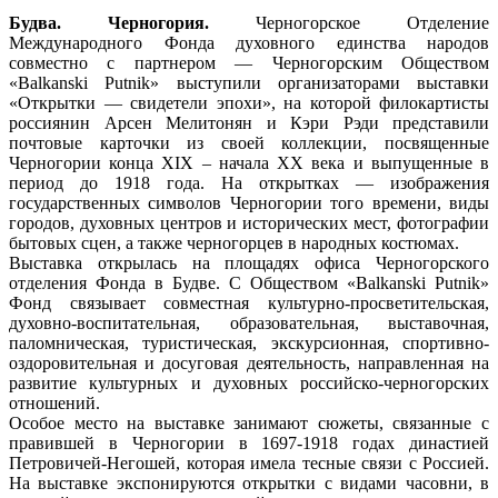
Будва. Черногория.
Черногорское Отделение
Международного Фонда духовного единства народов
совместно с партнером — Черногорским Обществом
«Balkanski Putnik» выступили организаторами выставки
«Открытки — свидетели эпохи», на которой филокартисты
россиянин Арсен Мелитонян и Кэри Рэди представили
почтовые карточки из своей коллекции, посвященные
Черногории конца XIX – начала XX века и выпущенные в
период до 1918 года. На открытках — изображения
государственных символов Черногории того времени, виды
городов, духовных центров и исторических мест, фотографии
бытовых сцен, а также черногорцев в народных костюмах.
Выставка открылась на площадях офиса Черногорского
отделения Фонда в Будве. С Обществом «Balkanski Putnik»
Фонд связывает совместная культурно-просветительская,
духовно-воспитательная, образовательная, выставочная,
паломническая, туристическая, экскурсионная, спортивно-
оздоровительная и досуговая деятельность, направленная на
развитие культурных и духовных российско-черногорских
отношений.
Особое место на выставке занимают сюжеты, связанные с
правившей в Черногории в 1697-1918 годах династией
Петровичей-Негошей, которая имела тесные связи с Россией.
На выставке экспонируются открытки с видами часовни, в