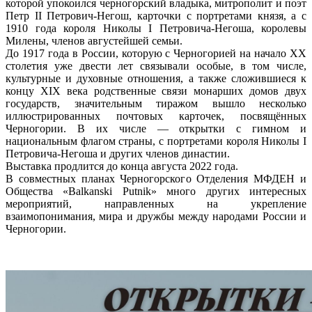
которой упокоился черногорский владыка, митрополит и поэт
Петр II Петрович-Негош, карточки с портретами князя, а с
1910 года короля Николы I Петровича-Негоша, королевы
Милены, членов августейшей семьи.
До 1917 года в России, которую с Черногорией на начало XX
столетия уже двести лет связывали особые, в том числе,
культурные и духовные отношения, а также сложившиеся к
концу XIX века родственные связи монарших домов двух
государств, значительным тиражом вышло несколько
иллюстрированных почтовых карточек, посвящённых
Черногории. В их числе — открытки с гимном и
национальным флагом страны, с портретами короля Николы I
Петровича-Негоша и других членов династии.
Выставка продлится до конца августа 2022 года.
В совместных планах Черногорского Отделения МФДЕН и
Общества «Balkanski Putnik» много других интересных
мероприятий, направленных на укрепление
взаимопонимания, мира и дружбы между народами России и
Черногории.