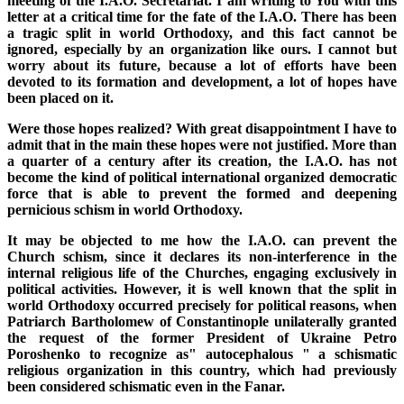
meeting of the I.A.O. Secretariat. I am writing to You with this
letter at a critical time for the fate of the I.A.O. There has been
a tragic split in world Orthodoxy, and this fact cannot be
ignored, especially by an organization like ours. I cannot but
worry about its future, because a lot of efforts have been
devoted to its formation and development, a lot of hopes have
been placed on it.
Were those hopes realized? With great disappointment I have to
admit that in the main these hopes were not justified. More than
a quarter of a century after its creation, the I.A.O. has not
become the kind of political international organized democratic
force that is able to prevent the formed and deepening
pernicious schism in world Orthodoxy.
It may be objected to me how the I.A.O. can prevent the
Church schism, since it declares its non-interference in the
internal religious life of the Churches, engaging exclusively in
political activities. However, it is well known that the split in
world Orthodoxy occurred precisely for political reasons, when
Patriarch Bartholomew of Constantinople unilaterally granted
the request of the former President of Ukraine Petro
Poroshenko to recognize as" autocephalous " a schismatic
religious organization in this country, which had previously
been considered schismatic even in the Fanar.