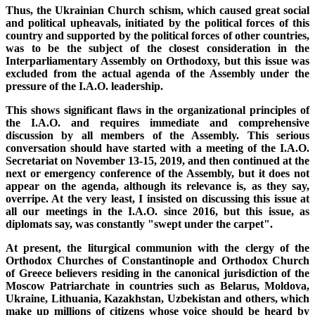
Thus, the Ukrainian Church schism, which caused great social
and political upheavals, initiated by the political forces of this
country and supported by the political forces of other countries,
was to be the subject of the closest consideration in the
Interparliamentary Assembly on Orthodoxy, but this issue was
excluded from the actual agenda of the Assembly under the
pressure of the I.A.O. leadership.
This shows significant flaws in the organizational principles of
the I.A.O. and requires immediate and comprehensive
discussion by all members of the Assembly. This serious
conversation should have started with a meeting of the I.A.O.
Secretariat on November 13-15, 2019, and then continued at the
next or emergency conference of the Assembly, but it does not
appear on the agenda, although its relevance is, as they say,
overripe. At the very least, I insisted on discussing this issue at
all our meetings in the I.A.O. since 2016, but this issue, as
diplomats say, was constantly "swept under the carpet".
At present, the liturgical communion with the clergy of the
Orthodox Churches of Constantinople and Orthodox Church
of Greece believers residing in the canonical jurisdiction of the
Moscow Patriarchate in countries such as Belarus, Moldova,
Ukraine, Lithuania, Kazakhstan, Uzbekistan and others, which
make up millions of citizens whose voice should be heard by