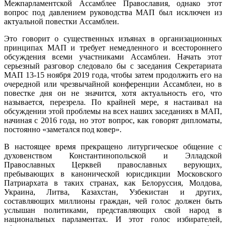
Межпарламентской Ассамблее Православия, однако этот
вопрос под давлением руководства МАП был исключен из
актуальной повестки Ассамблеи.
Это говорит о существенных изъянах в организационных
принципах МАП и требует немедленного и всестороннего
обсуждения всеми участниками Ассамблеи. Начать этот
серьезный разговор следовало бы с заседания Секретариата
МАП 13-15 ноября 2019 года, чтобы затем продолжить его на
очередной или чрезвычайной конференции Ассамблеи, но в
повестке дня он не значится, хотя актуальность его, что
называется, перезрела. По крайней мере, я настаивал на
обсуждении этой проблемы на всех наших заседаниях в МАП,
начиная с 2016 года, но этот вопрос, как говорят дипломаты,
постоянно «заметался под ковер».
В настоящее время прекращено литургическое общение с
духовенством Константинопольской и Элладской
Православных Церквей православных верующих,
пребывающих в канонической юрисдикции Московского
Патриархата в таких странах, как Белоруссия, Молдова,
Украина, Литва, Казахстан, Узбекистан и других,
составляющих миллионы граждан, чей голос должен быть
услышан политиками, представляющих свой народ в
национальных парламентах. И этот голос избирателей,