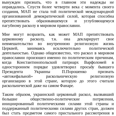
вынужден признать, что в главном эти надежды не
оправдались. Спустя более четверти века с момента своего
создания, МАП не стала той политической международной
организованной демократической силой, которая способна
препятствовать образовавшемуся и углубляющемуся
пагубному расколу в мировом православии.
Мне могут возразить, как может МАП препятствовать
церковному расколу, т.к. она декларирует свое
невмешательство во внутреннюю религиозную жизнь
Церквей, занимаясь исключительно политической
деятельностью. Однако общеизвестно, что раскол в мировом
православии произошел именно по политическим причинам,
когда Константинопольский патриарх Варфоломей в
одностороннем порядке удовлетворил просьбу бывшего
Президента Украины П.Порошенко признать
«автокефальной» раскольническую религиозную
организацию в этой стране, которую до этого считали
раскольнической даже на самом Фанаре.
Таким образом, украинский церковный раскол, вызвавший
большие общественно-политические потрясения,
инициированный политическими силами этой страны и
поддержанный политическими силами других стран, должен
был стать предметом самого пристального рассмотрения в