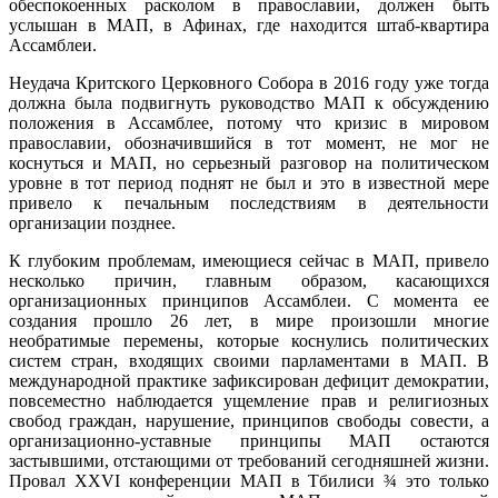
обеспокоенных расколом в православии, должен быть
услышан в МАП, в Афинах, где находится штаб-квартира
Ассамблеи.
Неудача Критского Церковного Собора в 2016 году уже тогда
должна была подвигнуть руководство МАП к обсуждению
положения в Ассамблее, потому что кризис в мировом
православии, обозначившийся в тот момент, не мог не
коснуться и МАП, но серьезный разговор на политическом
уровне в тот период поднят не был и это в известной мере
привело к печальным последствиям в деятельности
организации позднее.
К глубоким проблемам, имеющиеся сейчас в МАП, привело
несколько причин, главным образом, касающихся
организационных принципов Ассамблеи. С момента ее
создания прошло 26 лет, в мире произошли многие
необратимые перемены, которые коснулись политических
систем стран, входящих своими парламентами в МАП. В
международной практике зафиксирован дефицит демократии,
повсеместно наблюдается ущемление прав и религиозных
свобод граждан, нарушение, принципов свободы совести, а
организационно-уставные принципы МАП остаются
застывшими, отстающими от требований сегодняшней жизни.
Провал XXVI конференции МАП в Тбилиси ¾ это только