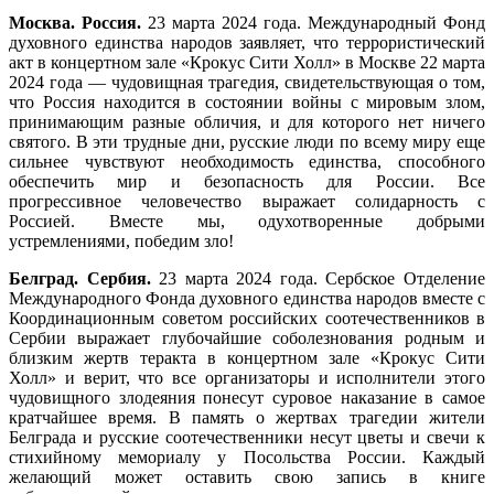
Москва. Россия.
23 марта 2024 года. Международный Фонд
духовного единства народов заявляет, что террористический
акт в концертном зале «Крокус Сити Холл» в Москве 22 марта
2024 года –– чудовищная трагедия, свидетельствующая о том,
что Россия находится в состоянии войны с мировым злом,
принимающим разные обличия, и для которого нет ничего
святого. В эти трудные дни, русские люди по всему миру еще
сильнее чувствуют необходимость единства, способного
обеспечить мир и безопасность для России. Все
прогрессивное человечество выражает солидарность с
Россией. Вместе мы, одухотворенные добрыми
устремлениями, победим зло!
Белград. Сербия.
23 марта 2024 года. Сербское Отделение
Международного Фонда духовного единства народов вместе с
Координационным советом российских соотечественников в
Сербии выражает глубочайшие соболезнования родным и
близким жертв теракта в концертном зале «Крокус Сити
Холл» и верит, что все организаторы и исполнители этого
чудовищного злодеяния понесут суровое наказание в самое
кратчайшее время. В память о жертвах трагедии жители
Белграда и русские соотечественники несут цветы и свечи к
стихийному мемориалу у Посольства России. Каждый
желающий может оставить свою запись в книге