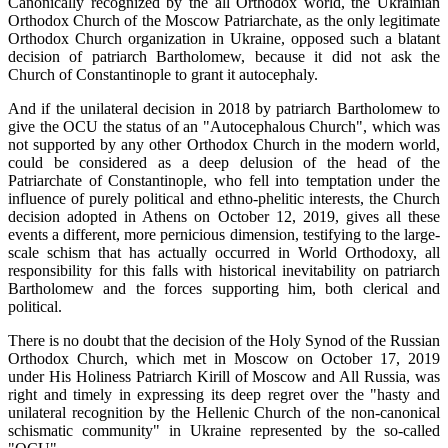
Canonically recognized by the all Orthodox world, the Ukrainian
Orthodox Church of the Moscow Patriarchate, as the only legitimate
Orthodox Church organization in Ukraine, opposed such a blatant
decision of patriarch Bartholomew, because it did not ask the
Church of Constantinople to grant it autocephaly.
And if the unilateral decision in 2018 by patriarch Bartholomew to
give the OCU the status of an "Autocephalous Church", which was
not supported by any other Orthodox Church in the modern world,
could be considered as a deep delusion of the head of the
Patriarchate of Constantinople, who fell into temptation under the
influence of purely political and ethno-phelitic interests, the Church
decision adopted in Athens on October 12, 2019, gives all these
events a different, more pernicious dimension, testifying to the large-
scale schism that has actually occurred in World Orthodoxy, all
responsibility for this falls with historical inevitability on patriarch
Bartholomew and the forces supporting him, both clerical and
political.
There is no doubt that the decision of the Holy Synod of the Russian
Orthodox Church, which met in Moscow on October 17, 2019
under His Holiness Patriarch Kirill of Moscow and All Russia, was
right and timely in expressing its deep regret over the "hasty and
unilateral recognition by the Hellenic Church of the non-canonical
schismatic community" in Ukraine represented by the so-called