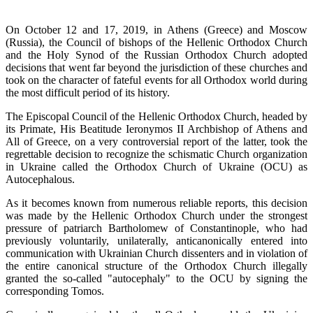
On October 12 and 17, 2019, in Athens (Greece) and Moscow
(Russia), the Council of bishops of the Hellenic Orthodox Church
and the Holy Synod of the Russian Orthodox Church adopted
decisions that went far beyond the jurisdiction of these churches and
took on the character of fateful events for all Orthodox world during
the most difficult period of its history.
The Episcopal Council of the Hellenic Orthodox Church, headed by
its Primate, His Beatitude Ieronymos II Archbishop of Athens and
All of Greece, on a very controversial report of the latter, took the
regrettable decision to recognize the schismatic Church organization
in Ukraine called the Orthodox Church of Ukraine (OCU) as
Autocephalous.
As it becomes known from numerous reliable reports, this decision
was made by the Hellenic Orthodox Church under the strongest
pressure of patriarch Bartholomew of Constantinople, who had
previously voluntarily, unilaterally, anticanonically entered into
communication with Ukrainian Church dissenters and in violation of
the entire canonical structure of the Orthodox Church illegally
granted the so-called "autocephaly" to the OCU by signing the
corresponding Tomos.