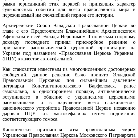
рамки юрисдикций этих церквей и принявших характер
судьбоносных событий для всего православного мира в
переживаемый им сложнейший период его истории.
Архиерейский Собор Элладской Православной Церкви во
главе с его Предстоятелем Блаженнейшим Архиепископом
Афинским и всей Эллады Иеронимом II по весьма спорному
докладу последнего принял прискорбное решение о
признании раскольнической церковной организации на
Украине под названием «Православная Церковь Украины»
(ПЦУ) в качестве автокефальной.
Как становится известным из многочисленных достоверных
сообщений, данное решение было принято Элладской
Православной Церковью под сильнейшим давлением
патриарха Константинопольского Варфоломея, ранее
самовольно, в одностороннем порядке, антиканонически
вступившего в общение с украинскими церковными
раскольниками и в нарушении всего сложившегося
канонического устройства Православной Церкви незаконно
даровал ПЦУ т.н. «автокефалию» путем подписания
соответствующего томоса.
Канонически признанная всем православным миром
Украинская Православная Церковь Московского Патриархата