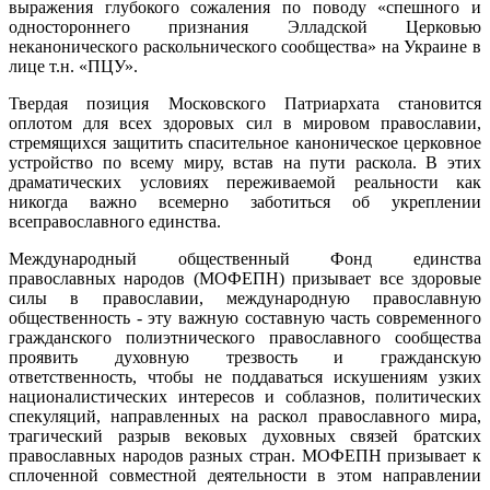
выражения глубокого сожаления по поводу «спешного и
одностороннего признания Элладской Церковью
неканонического раскольнического сообщества» на Украине в
лице т.н. «ПЦУ».
Твердая позиция Московского Патриархата становится
оплотом для всех здоровых сил в мировом православии,
стремящихся защитить спасительное каноническое церковное
устройство по всему миру, встав на пути раскола. В этих
драматических условиях переживаемой реальности как
никогда важно всемерно заботиться об укреплении
всеправославного единства.
Международный общественный Фонд единства
православных народов (МОФЕПН) призывает все здоровые
силы в православии, международную православную
общественность - эту важную составную часть современного
гражданского полиэтнического православного сообщества
проявить духовную трезвость и гражданскую
ответственность, чтобы не поддаваться искушениям узких
националистических интересов и соблазнов, политических
спекуляций, направленных на раскол православного мира,
трагический разрыв вековых духовных связей братских
православных народов разных стран. МОФЕПН призывает к
сплоченной совместной деятельности в этом направлении