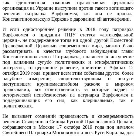
как единственная законная православная церковная
организация на Украине выступила против такого вопиющего
решения патриарха Варфоломея, т.к. она не просила
Константинопольскую Церковь о даровании ей автокефалии.
И если одностороннее решение в 2018 году патриарха
Варфоломея о придании ПЦУ статуса «автокефальной
церкви», не поддержанное тогда ни одной другой Поместной
Православной Церковью современного мира, можно было
рассматривать в качестве глубокого заблуждения главы
Константинопольского Патриархата, впавшего в искушение
под влиянием сугубо политических и этнофелитических
интересов, то церковное решение, принятое в Афинах 12
октября 2019 года, придает всем этим событиям другое, более
пагубное измерение, свидетельствующим о по-сути
наступившем крупномасштабном расколе в мировом
православии, вся ответственность за который падает с
исторической неизбежностью на патриарха Варфоломея и
поддерживающих его сил, как клерикальных, так и
политических.
Не вызывает сомнений правильность и своевременность
решения Священного Синода Русской Православной Церкви,
собравшегося в Москве 17 октября 2019 года под началом
Святейшего Патриарха Московского и всея Руси Кирилла, для