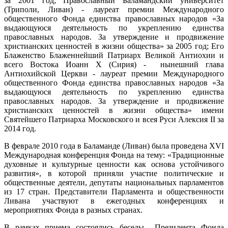
за 2001 год; Православный Баламандский университет
(Триполи, Ливан) - лауреат премии Международного
общественного Фонда единства православных народов «За
выдающуюся деятельность по укреплению единства
православных народов. За утверждение и продвижение
христианских ценностей в жизни общества» за 2005 год; Его
Блаженство Блаженнейший Патриарх Великой Антиохии и
всего Востока Иоанн Х (Сирия) - нынешний глава
Антиохийской Церкви - лауреат премии Международного
общественного Фонда единства православных народов «За
выдающуюся деятельность по укреплению единства
православных народов. За утверждение и продвижение
христианских ценностей в жизни общества» имени
Святейшего Патриарха Московского и всея Руси Алексия II за
2014 год.
В феврале 2010 года в Баламанде (Ливан) была проведена XVI
Международная конференция Фонда на тему: «Традиционные
духовные и культурные ценности как основа устойчивого
развития», в которой приняли участие политические и
общественные деятели, депутаты национальных парламентов
из 17 стран. Представители Парламента и общественности
Ливана участвуют в ежегодных конференциях и
мероприятиях Фонда в разных странах.
В рамках приема состоялись беседы Президента Фонда