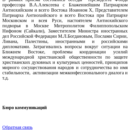
профессора В.А.Алексеева с Блаженнейшим Патриархом
Антиохийским и всего Востока Иоанном Х, Представителем
Патриарха Антиохийского и всего Востока при Патриархе
Московском и всея Руси, настоятелем Антиохийского
подворья в Москве Митрополитом Филиппопольским
Нифоном (Сайкали), Заместителем Министра иностранных
дел Российской Федерации М.Л.Богдановым, Послами Сирии,
Ливана, Палестины, иностранными и российскими
дипломатами. Затрагивались вопросы вокруг ситуации на
Ближнем Востоке, проблемы координации усилий
международной христианской общественности по защите
христианских духовных и культурных ценностей, принципов
мирного сосуществования народов и сотрудничества во имя
стабильности, активизации межконфессионального диалога и
т.д.
Бюро коммуникаций
Обратная связь