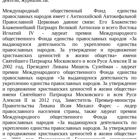
деятели, журналисты.
Международный общественный Фонд единства
православных народов имеет с Антиохийской Автокефальной
Православной Церковью давние связи: Его Блаженство
Блаженнейший Патриарх Великой Антиохии и всего Востока
Игнатий IV - лауреат премии Международного
общественного Фонда единства православных народов «За
выдающуюся деятельность по укреплению единства
православных народов. За утверждение и продвижение
христианских ценностей в жизни общества» имени
Святейшего Патриарха Московского и всея Руси Алексия II за
2002 год, Президент Ливана Мишель Сулейман - лауреат
премии Международного общественного Фонда единства
православных народов «За выдающуюся деятельность по
укреплению единства православных народов. За утверждение
и продвижение христианских ценностей в жизни общества»
имени Святейшего Патриарха Московского и всея Руси
Алексия II за 2012 год, Заместитель Премьер-министра
Правительства Ливана Исам Михаил Фарес – лидер
православного населения страны, также лауреат премии
Международного общественного Фонда единства
православных народов «За выдающуюся деятельность по
укреплению единства православных народов. За утверждение
и продвижение христианских ценностей в жизни общества»