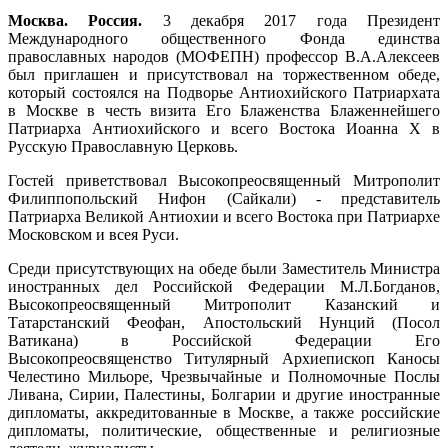
Москва. Россия.
3 декабря 2017 года Президент
Международного общественного Фонда единства
православных народов (МОФЕПН) профессор В.А.Алексеев
был приглашен и присутствовал на торжественном обеде,
который состоялся на Подворье Антиохийского Патриархата
в Москве в честь визита Его Блаженства Блаженнейшего
Патриарха Антиохийского и всего Востока Иоанна Х в
Русскую Православную Церковь.
Гостей приветствовал Высокопреосвященный Митрополит
Филиппопольский Нифон (Сайкали) - представитель
Патриарха Великой Антиохии и всего Востока при Патриархе
Московском и всея Руси.
Среди присутствующих на обеде были Заместитель Министра
иностранных дел Российской Федерации М.Л.Богданов,
Высокопреосвященный Митрополит Казанский и
Татарстанский Феофан, Апостольский Нунций (Посол
Ватикана) в Российской Федерации Его
Высокопреосвященство Титулярный Архиепископ Каносы
Челестино Мильоре, Чрезвычайные и Полномочные Послы
Ливана, Сирии, Палестины, Болгарии и другие иностранные
дипломаты, аккредитованные в Москве, а также российские
дипломаты, политические, общественные и религиозные