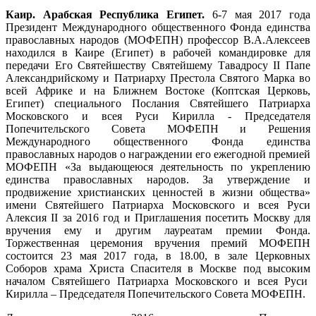
Каир. Арабская Республика Египет.
6-7 мая 2017 года
Президент Международного общественного Фонда единства
православных народов (МОФЕПН) профессор В.А.Алексеев
находился в Каире (Египет) в рабочей командировке для
передачи Его Святейшеству Святейшему Тавадросу II Папе
Александрийскому и Патриарху Престола Святого Марка во
всей Африке и на Ближнем Востоке (Коптская Церковь,
Египет) специального Послания Святейшего Патриарха
Московского и всея Руси Кирилла - Председателя
Попечительского Совета МОФЕПН и Решения
Международного общественного Фонда единства
православных народов о награждении его ежегодной премией
МОФЕПН «За выдающеюся деятельность по укреплению
единства православных народов. За утверждение и
продвижение христианских ценностей в жизни общества»
имени Святейшего Патриарха Московского и всея Руси
Алексия II за 2016 год и Приглашения посетить Москву для
вручения ему и другим лауреатам премии Фонда.
Торжественная церемония вручения премий МОФЕПН
состоится 23 мая 2017 года, в 18.00, в зале Церковных
Соборов храма Христа Спасителя в Москве под высоким
началом Святейшего Патриарха Московского и всея Руси
Кирилла – Председателя Попечительского Совета МОФЕПН.