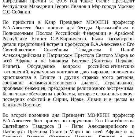
Лауреатами премии за 2016 год также стали: Президент
Республики Македонии Георги Иванов и Мэр города Москвы
С.С.Собянин.
По прибытии в Каир Президент МОФЕПН профессор
В.А.Алексеев был принят для беседы Чрезвычайным и
Полномочным Послом Российской Федерации в Арабской
Республике Египет С.В.Кирпиченко. Были рассмотрены
детали предстоящей встречи профессора В.А.Алексеева с Его
Святейшеством Святейшим Тавадросом II Папой
Александрийским и Патриархом Престола Святого Марка во
всей Африке и на Ближнем Востоке (Коптская Церковь,
Египет). Обсуждались вопросы российско-египетских
отношений, культурных контактов двух народов, положения
христианства в Египте и других странах этого региона,
состояние исламо-христианского диалога, затрагивались
проблемы беженцев, преодоления религиозного экстремизма.
Были также обсуждены проблемы, которые сложились вокруг
последних событий в Сирии, Ираке, Ливии и в целом на
Ближнем Востоке.
Во второй половине дня Президент МОФЕПН профессор
В.А.Алексеев был принят по поручению Его Святейшества
Святейшего Тавадроса II - Папы Александрийского и
Патриарха Престола Святого Марка во всей Африке и на