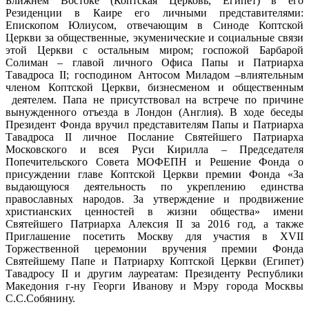
Ближнем Востоке (Коптская Церковь, Египет) в его
Резиденции в Каире его личными представителями:
Епископом Юлиусом, отвечающим в Синоде Коптской
Церкви за общественные, экуменические и социальные связи
этой Церкви с остальным миром; госпожой Барбарой
Солиман – главой личного Офиса Папы и Патриарха
Тавадроса II; господином Антосом Миладом –влиятельным
членом Коптской Церкви, бизнесменом и общественным
деятелем. Папа не присутствовал на встрече по причине
вынужденного отъезда в Лондон (Англия). В ходе беседы
Президент Фонда вручил представителям Папы и Патриарха
Тавадроса II личное Послание Святейшего Патриарха
Московского и всея Руси Кирилла – Председателя
Попечительского Совета МОФЕПН и Решение Фонда о
присуждении главе Коптской Церкви премии Фонда «За
выдающуюся деятельность по укреплению единства
православных народов. За утверждение и продвижение
христианских ценностей в жизни общества» имени
Святейшего Патриарха Алексия II за 2016 год, а также
Приглашение посетить Москву для участия в XVII
Торжественной церемонии вручения премии Фонда
Святейшему Папе и Патриарху Коптской Церкви (Египет)
Тавадросу II и другим лауреатам: Президенту Республики
Македония г-ну Георги Иванову и Мэру города Москвы
С.С.Собянину.