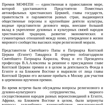
Премия МОФЕПН — единственная в православном мире,
которой удостаиваются Предстоятели Поместных
автокефальных христианских Церквей, главы государств,
правительств и парламентов разных стран, выдающиеся
общественные персоны и крупнейшие деятели культуры,
видные представители делового мира, внесшие большой
вклад в укрепление духовных и культурных связей народов
христианской традиции, развитие экономических и
гуманитарных отношений между ними, утверждение в жизни
мирового сообщества высоких норм религиозной морали.
Представители Святейшего Папы и Патриарха Коптской
Церкви (Египет) Тавадроса II сердечно поблагодарили
Святейшего Патриарха Кирилла, Фонд и его Президента
профессора В.А.Алексеева за решение о присуждении главе
Коптской Церкви премии и в целом за деятельность Фонда в
Египте и на Ближнем Востоке и выразили от лица главы
Коптской Церкви его желание прибыть в Москву для участия
в церемонии вручения премии.
Во время встречи были обсуждены вопросы религиозного и
духовно-культурного сотрудничества, мирного
сосуществования народов разных вероисповеданий в Египте,
Африке, на Ближнем Востоке в целом, были затронуты
вопросы дальнейшего взаимодействия международной