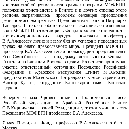
христианской общественности в рамках программ МОФЕПН,
положения христианства в Египте и в других странах этого
региона, затрагивались проблемы беженцев, преодоления
религиозного экстремизма. Представители Папы и Патриарха
Тавадроса II тепло и обстоятельно высказались о позитивной
роли МОФЕПН, отметив роль Фонда в укреплении единства
восточно-христианских народов, пожелали профессору
В.А.Алексееву лично и всему Фонду успехов в повседневных
трудах на благо православного мира. Президент МОФЕПН
профессор В.А.Алексеев тепло поблагодарил представителей
Его Святейшества за поддержку деятельности Фонда в
Египте и на Ближнем Востоке в целом. Во встрече принимали
участие ответственный сотрудник Посольства Российской
Федерации в Арабской Республике Египет М.О.Родин,
представитель Московского Патриархата в этой стране отец
Виктор Кулага, сотрудники Канцелярии главы Коптской
Церкви.
Вечером 6 мая Чрезвычайный и Полномочный Посол
Российской Федерации в Арабской Республике Египет
С.В.Кирпиченко в своей Резиденции устроил ужин в честь
Президента МОФЕПН профессора В.А.Алексеева.
7 мая Президент Фонда профессор В.А.Алексеев отбыл в
Москву.