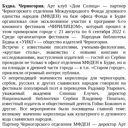
Будва. Черногория.
Арт клуб «Дом Солнца» — партнер
Черногорского отделения Международного Фонда духовного
единства народов (МФДЕН) на базе офиса Фонда в Будве
организовал свое эксклюзивное участие в программе 6-го
книжного фестиваля «ЧИРИЛИЦОМ», который прошел в
этом приморском городе с 23 августа по 6 сентября 2022 г.
Среди организаторов фестиваля — Народная библиотека
Будвы и «УИКГ» — общество издателей Черногории.
Встречи с известными писателями, учеными-филологами,
«круглые столы», знакомство с новыми книгами и
исследованиями, выступления издателей — гостей из Сербии
проходили не только в офисе отделения МФДЕН в Будве, но и
на площади в древней части города — в т.н. «Старом городе»,
привлекли огромный интерес публики.
О непреходящей значимости кириллицы для черногорцев,
сербов, русских и других славянских народов говорили на
фестивале популярный поэт и переводчик Радомир Уларевич,
уважаемый академик Синиша Елучич, директор
Национальной библиотеки Сербии Владимир Пиштало,
известный издатель и общественный деятель Гойко Божович и
другие. Все мероприятия были посвящены главной теме:
великому значению кириллицы как культурного и духовного
кода славянских народов.
Партнер Черногорского отделения МФДЕН — директор Арт