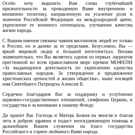
Особо хочу выразить Вам слова глубочайшей
признательности за проводимую Вами внутреннюю и
внешнюю политику, направленную на усиление роли и
значения Российской Федерации на международной арене,
укрепление ее военного потенциала, улучшение качества
жизни народа.
С Вашим именем связаны чаяния миллионов людей не только
в России, но и далеко за ее пределами. Безусловно, Вы —
яркий мировой лидер и большой интеллектуал. Весьма
знаменательно, что Вы являетесь одним из первых лауреатов
престижной во всем православном мире премии МОФЕПН
«За выдающуюся деятельность по укреплению единства
православных народов. За утверждение и продвижение
христианских ценностей в жизни общества», ныне носящей
имя Святейшего Патриарха Алексия II.
Сердечно благодарим Вас за поддержку и углубление
церковно-государственных отношений, симфонии Церкви, и
государства и за внимание к нашему Фонду.
Да хранит Вас Господь и Матерь Божия на многая и благая
лета в добром здравии и подаст неоскудевающую помощь в
дальнейшем Вашем служении на благо государства
Российского и горячо любимого Вами народа.