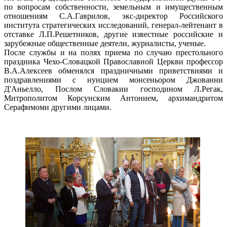
по вопросам собственности, земельным и имущественным
отношениям С.А.Гаврилов, экс-директор Российского
института стратегических исследований, генерал-лейтенант в
отставке Л.П.Решетников, другие известные российские и
зарубежные общественные деятели, журналисты, ученые.
После службы и на полях приема по случаю престольного
праздника Чехо-Словацкой Православной Церкви профессор
В.А.Алексеев обменялся праздничными приветствиями и
поздравлениями с нунцием монсеньором Джованни
Д'Аньелло, Послом Словакии господином Л.Регак,
Митрополитом Корсунским Антонием, архимандритом
Серафимоми другими лицами.