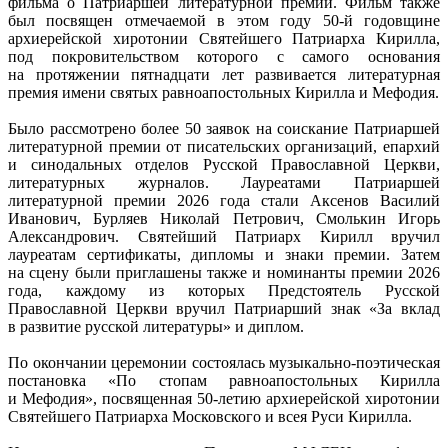
фильма о Патриаршей литературной премии. Фильм также
был посвящен отмечаемой в этом году
50-й
годовщине
архиерейской хиротонии Святейшего Патриарха Кирилла,
под покровительством которого с самого основания
на протяжении пятнадцати лет развивается литературная
премия имени святых равноапостольных Кирилла и Мефодия.
Было рассмотрено более 50 заявок на соискание Патриаршей
литературной премии от писательских организаций, епархий
и синодальных отделов Русской Православной Церкви,
литературных журналов. Лауреатами Патриаршей
литературной премии 2026 года стали Аксенов Василий
Иванович, Бурляев Николай Петрович, Смолькин Игорь
Александрович. Святейший Патриарх Кирилл вручил
лауреатам сертификаты, дипломы и знаки премии. Затем
на сцену были приглашены также и номинанты премии 2026
года, каждому из которых Предстоятель Русской
Православной Церкви вручил Патриарший знак «За вклад
в развитие русской литературы» и диплом.
По окончании церемонии состоялась
музыкально-поэтическая
постановка «По стопам равноапостольных Кирилла
и Мефодия», посвященная
50-летию
архиерейской хиротонии
Святейшего Патриарха Московского и всея Руси Кирилла.