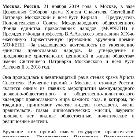
Москва. Россия.
21 ноября 2019 года в Москве, в зале
Церковных Соборов храма Христа Спасителя, Святейший
Патриарх Московский и всея Руси Кирилл — Председатель
Попечительского Совета Международного общественного
Фонда единства православных народов (МОФЕПН) и
Президент Фонда профессор В.А.Алексеев возглавили XIX-ю
ежегодную Торжественную церемонию вручения премии
МОФЕПН «За выдающуюся деятельность по укреплению
единства православных народов. За утверждение и
продвижение христианских ценностей в жизни общества»
имени Святейшего Патриарха Московского и всея Руси
Алексия II за 2018 год.
Она проводилась в девятнадцатый раз в стенах храма Христа
Спасителя. Вручение премий в Москве, в столице России,
является одним из главных мероприятий международного
церковно-общественного и общественно-политического
календаря православного мира каждого года, в котором, по
традиции, принимают участие лидеры государств, члены
правительств, главы дипломатических миссий, лауреаты
прошлых лет, видные общественные, политические и
религиозные деятели.
Вручение этих премий главам государств, правительств,