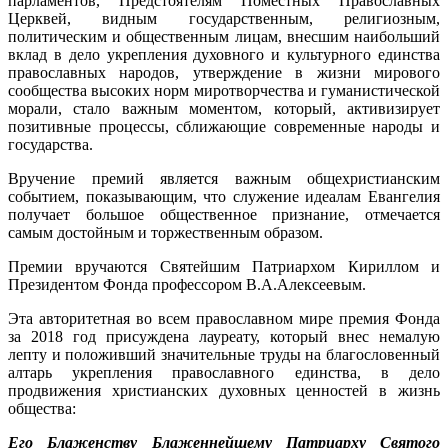
парламентов, Предстоятелям Поместных Православных
Церквей, видным государственным, религиозным,
политическим и общественным лицам, внесшим наибольший
вклад в дело укрепления духовного и культурного единства
православных народов, утверждение в жизни мирового
сообщества высоких норм миротворчества и гуманистической
морали, стало важным моментом, который, активизирует
позитивные процессы, сближающие современные народы и
государства.
Вручение премий является важным общехристианским
событием, показывающим, что служение идеалам Евангелия
получает большое общественное признание, отмечается
самым достойным и торжественным образом.
Премии вручаются Святейшим Патриархом Кириллом и
Президентом Фонда профессором В.А.Алексеевым.
Эта авторитетная во всем православном мире премия Фонда
за 2018 год присуждена лауреату, который внес немалую
лепту и положивший значительные труды на благословенный
алтарь укрепления православного единства, в дело
продвижения христианских духовных ценностей в жизнь
общества:
Его Блаженству Блаженнейшему Патриарху Святого