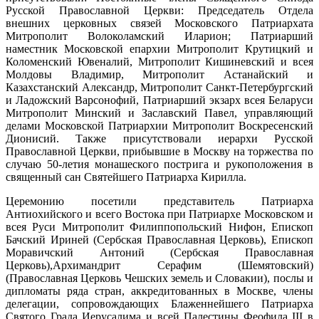
Русской Православной Церкви: Председатель Отдела
внешних церковных связей Московского Патриархата
Митрополит Волоколамский Иларион; Патриарший
наместник Московской епархии Митрополит Крутицкий и
Коломенский Ювеналий, Митрополит Кишиневский и всея
Молдовы Владимир, Митрополит Астанайский и
Казахстанский Александр, Митрополит Санкт-Петербургский
и Ладожский Варсонофий, Патриарший экзарх всея Беларуси
Митрополит Минский и Заславский Павел, управляющий
делами Московской Патриархии Митрополит Воскресенский
Дионисий. Также присутствовали иерархи Русской
Православной Церкви, прибывшие в Москву на торжества по
случаю 50-летия монашеского пострига и рукоположения в
священный сан Святейшего Патриарха Кирилла.
Церемонию посетили представитель Патриарха
Антиохийского и всего Востока при Патриархе Московском и
всея Руси Митрополит Филиппопольский Нифон, Епископ
Бачский Ириней (Сербская Православная Церковь), Епископ
Моравичский Антоний (Сербская Православная
Церковь),Архимандрит Серафим (Шемятовский)
(Православная Церковь Чешских земель и Словакии), послы и
дипломаты ряда стран, аккредитованных в Москве, члены
делегации, сопровождающих Блаженнейшего Патриарха
Святого Града Иерусалима и всей Палестины Феофила III в