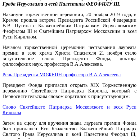
Града Иерусалима и всей Палестины ФЕОФИЛУ
III
.
Накануне торжественной церемонии, 20 ноября 2019 года, в
Кремле прошла встреча Президента Российской Федерации
В.В. Путина с Блаженнейшим Патриархом Иерусалимским
Феофилом III и Святейшим Патриархом Московским и всея
Руси Кириллом.
Началом торжественной церемонии чествования лауреата
премии в зале храма Христа Спасителя 21 ноября стало
вступительное слово Президента Фонда, доктора
философских наук, профессора В.А.Алексеева.
Речь Президента МОФЕПН профессора В.А.Алексеева
Президент Фонда пригласил открыть XIX Торжественную
церемонию Святейшего Патриарха Кирилла, который с
Первосвятительским словом обратился к присутствующим:
Слово Святейшего Патриарха Московского и всея Руси
Кирилла
Затем на сцену для вручения знака лауреата премии Фонда
был приглашен Его Блаженство Блаженнейший Патриарх
Святого Града Иерусалима и всей Палестины Феофил III,