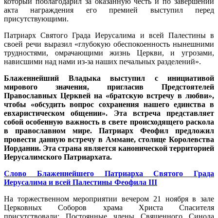
который поблагодарил за оказанную честь и по завершении
акта награждения его премией выступил перед
присутствующими.
Патриарх Святого Града Иерусалима и всей Палестины в
своей речи выразил «глубокую обеспокоенность нынешними
трудностями, омрачающими жизнь Церкви, и угрозами,
нависшими над нами из-за наших печальных разделений».
Блаженнейший Владыка выступил с инициативой
мирового значения, пригласив Предстоятелей
Православных Церквей на «братскую встречу в любви»,
чтобы «обсудить вопрос сохранения нашего единства в
евхаристическом общении». Эта встреча представляет
собой особенную важность в свете происходящего раскола
в православном мире. Патриарх Феофил предложил
провести данную встречу в Аммане, столице Королевства
Иордании. Эта страна является канонической территорией
Иерусалимского Патриархата.
Слово Блаженнейшего Патриарха Святого Града
Иерусалима и всей Палестины Феофила III
На торжественном мероприятии вечером 21 ноября в зале
Церковных Соборов храма Христа Спасителя
присутствовали: Постоянные члены Священного Синода