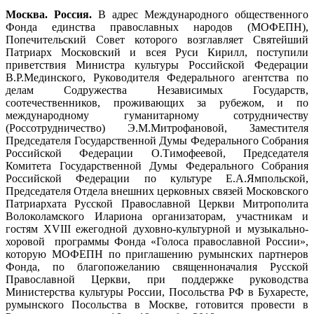
Москва. Россия.
В адрес Международного общественного
Фонда единства православных народов (МОФЕПН),
Попечительский Совет которого возглавляет Святейший
Патриарх Московский и всея Руси Кирилл, поступили
приветствия Министра культуры Российской Федерации
В.Р.Мединского, Руководителя Федерального агентства по
делам Содружества Независимых Государств,
соотечественников, проживающих за рубежом, и по
международному гуманитарному сотрудничеству
(Россотрудничество) Э.М.Митрофановой, Заместителя
Председателя Государственной Думы Федерального Собрания
Российской Федерации О.Тимофеевой, Председателя
Комитета Государственной Думы Федерального Собрания
Российской Федерации по культуре Е.А.Ямпольской,
Председателя Отдела внешних церковных связей Московского
Патриархата Русской Православной Церкви Митрополита
Волоколамского Илариона организаторам, участникам и
гостям XVIII ежегодной духовно-культурной и музыкально-
хоровой программы Фонда «Голоса православной России»,
которую МОФЕПН по приглашению румынских партнеров
Фонда, по благопожеланию священноначалия Русской
Православной Церкви, при поддержке руководства
Министерства культуры России, Посольства РФ в Бухаресте,
румынского Посольства в Москве, готовится провести в