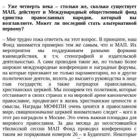
–
Уже четверть века – столько же, сколько существует
МАП, действует и Международный общественный фонд
единства православных народов, который вы
возглавляете. Может ли последний стать альтернативой
первому?
– Мне трудно пока ответить на этот вопрос. В принципе, наш
Фонд занимается примерно тем же самым, что и МАП. Их
мероприятия мы поддерживаем разными формами
взаимодействия, в т.ч. стенографией и издательской
деятельностью. А сами проводим такие же, но только более
широкие международные конференции и наградные форумы,
на которые приезжают не только парламентарии, но и другие
политические деятели, вплоть до высшего руководства в лице
глав государств; а также патриархи православных,
христианских церквей. Мы поощряем тех политиков, которые
отстаивают в своих странах и на мировой арене каноническое
православие, продвигают в жизнь христианские ценности и
смыслы. Награды МОФЕПН очень ценятся в православном
мире, священноначалие церквей внимательно следит – кого в
этот раз наградили в Москве. Это очень важная площадка для
мирового православия. За два месяца до несостоявшейся
тбилисской сессии МАП Фонд проводил конференцию с
таким же порядковым номером 26 – в Будапеште. Некоторые