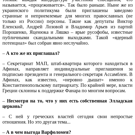
называется, «процеживается». Так было раньше. Ныне же из
украинского политикума были приглашены заведомо
странные и неприемлемые для многих православных (не
только из России) персоны. Такие как депутаты Виктор
Еленский, Андрей Лозовой и Владимир Арьев из партий
Порошенко, Яценюка и Ляшко – ярые русофобы, известные
публичными скандальными выходками. Такой «ядерный
потенциал» был собран явно неслучайно.
–
А кто же их приглашал?
– Секретариат МАП, штаб-квартира которого находиться в
Афинах, направляет индивидуальные приглашения за
подписью президента и генерального секретаря Ассамблеи. В
Афинах, как известно, «неровно дышат» именно к
Константинопольскому патриархату. По крайней мере, власти
Греции склонны к поддержке Фанара по многим вопросам.
–
Несмотря на то, что у них есть собственная Элладская
церковь?
– С ней у греческих властей сегодня свои непростые
отношения. Но это другая тема...
–
А в чем выгода Варфоломея?