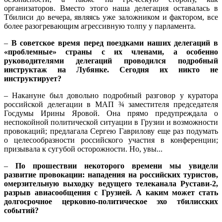
организаторов. Вместо этого наша делегация оставалась в
Тбилиси до вечера, являясь уже заложником и фактором, все
более разогревающим агрессивную толпу у парламента.
–
В советское время перед поездками наших делегаций в
«проблемные» страны с их членами, а особенно
руководителями делегаций проводился подробный
инструктаж на Лубянке. Сегодня их никто не
инструктирует?
– Накануне был довольно подробный разговор у куратора
российской делегации в МАП ¾ заместителя председателя
Госдумы Ирины Яровой. Она прямо предупреждала о
неспокойной политической ситуации в Грузии и возможности
провокаций; предлагала Сергею Гаврилову еще раз подумать
о целесообразности российского участия в конференции;
призывала к сугубой осторожности. Но, увы...
–
По прошествии некоторого времени мы увидели
развитие провокации: нападения на российских туристов,
омерзительную выходку ведущего телеканала Рустави-2,
разрыв авиасообщения с Грузией. А каким может стать
долгосрочное церковно-политическое эхо тбилисских
событий?