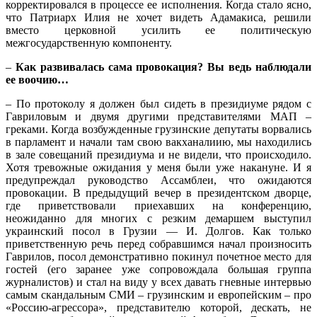
корректировался в процессе ее исполнения. Когда стало ясно,
что Патриарх Илия не хочет видеть Адамакиса, решили
вместо церковной усилить ее политическую
межгосударственную компоненту.
–
Как развивалась сама провокация? Вы ведь наблюдали
ее воочию…
– По протоколу я должен был сидеть в президиуме рядом с
Гавриловым и двумя другими представителями МАП –
греками. Когда возбужденные грузинские депутаты ворвались
в парламент и начали там свою вакханалиию, мы находились
в зале совещаний президиума и не видели, что происходило.
Хотя тревожные ожидания у меня были уже накануне. И я
предупреждал руководство Ассамблеи, что ожидаются
провокации. В предыдущий вечер в президентском дворце,
где приветствовали приехавших на конференцию,
неожиданно для многих с резким демаршем выступил
украинский посол в Грузии — И. Долгов. Как только
приветственную речь перед собравшимся начал произносить
Гаврилов, посол демонстративно покинул почетное место для
гостей (его заранее уже сопровождала большая группа
журналистов) и стал на виду у всех давать гневные интервью
самым скандальным СМИ – грузинским и европейским – про
«Россию-агрессора», представителю которой, дескать, не