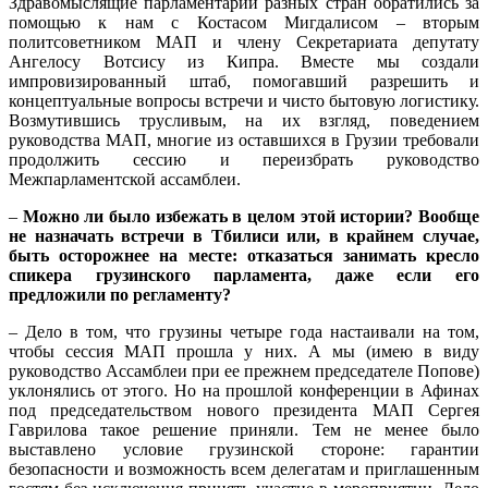
Здравомыслящие парламентарии разных стран обратились за
помощью к нам с Костасом Мигдалисом – вторым
политсоветником МАП и члену Секретариата депутату
Ангелосу Вотсису из Кипра. Вместе мы создали
импровизированный штаб, помогавший разрешить и
концептуальные вопросы встречи и чисто бытовую логистику.
Возмутившись трусливым, на их взгляд, поведением
руководства МАП, многие из оставшихся в Грузии требовали
продолжить сессию и переизбрать руководство
Межпарламентской ассамблеи.
–
Можно ли было избежать в целом этой истории? Вообще
не назначать встречи в Тбилиси или, в крайнем случае,
быть осторожнее на месте: отказаться занимать кресло
спикера грузинского парламента, даже если его
предложили по регламенту?
– Дело в том, что грузины четыре года настаивали на том,
чтобы сессия МАП прошла у них. А мы (имею в виду
руководство Ассамблеи при ее прежнем председателе Попове)
уклонялись от этого. Но на прошлой конференции в Афинах
под председательством нового президента МАП Сергея
Гаврилова такое решение приняли. Тем не менее было
выставлено условие грузинской стороне: гарантии
безопасности и возможность всем делегатам и приглашенным