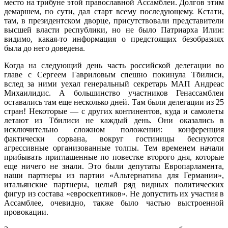
место на трибуне этой православной Ассамблеи. Долгов этим
демаршем, по сути, дал старт всему последующему. Кстати,
там, в президентском дворце, присутствовали представители
высшей власти республики, но не было Патриарха Илии:
видимо, какая-то информация о предстоящих безобразиях
была до него доведена.
Когда на следующий день часть российской делегации во
главе с Сергеем Гавриловым спешно покинула Тбилиси,
вслед за ними уехал генеральный секретарь МАП Андреас
Михаилидис. А большинство участников Генассамблеи
оставались там еще несколько дней. Там были делегации из 25
стран! Некоторые — с других континентов, куда и самолеты
летают из Тбилиси не каждый день. Они оказались в
исключительно сложном положении: конференция
фактически сорвана, вокруг гостиницы беснуются
агрессивные организованные толпы. Тем временем начали
прибывать приглашенные по повестке второго дня, которые
еще ничего не знали. Это были депутаты Европарламента,
наши партнеры из партии «Альтернатива для Германии»,
итальянские партнеры, целый ряд видных политических
фигур из состава «евроскептиков». Не допустить их участия в
Ассамблее, очевидно, также было частью выстроенной
провокации.