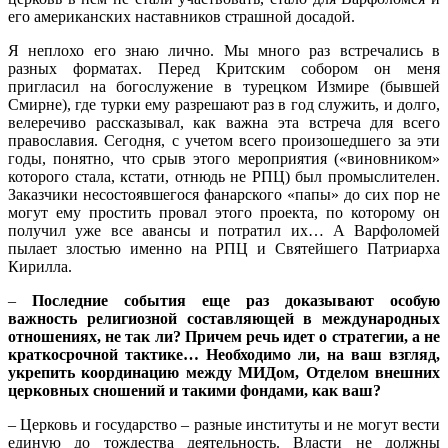
его американских наставников страшной досадой.
Я неплохо его знаю лично. Мы много раз встречались в
разных форматах. Перед Критским собором он меня
пригласил на богослужение в турецком Измире (бывшей
Смирне), где турки ему разрешают раз в год служить, и долго,
велеречиво рассказывал, как важна эта встреча для всего
православия. Сегодня, с учетом всего произошедшего за эти
годы, понятно, что срыв этого мероприятия («виновником»
которого стала, кстати, отнюдь не РПЦ) был промыслителен.
Заказчики несостоявшегося фанарского «папы» до сих пор не
могут ему простить провал этого проекта, по которому он
получил уже все авансы и потратил их… А Варфоломей
пылает злостью именно на РПЦ и Святейшего Патриарха
Кирилла.
–
Последние события еще раз доказывают особую
важность религиозной составляющей в международных
отношениях, не так ли? Причем речь идет о стратегии, а не
краткосрочной тактике… ­Необходимо ли, на ваш взгляд,
укрепить координацию между МИДом, Отделом внешних
церковных сношений и такими фондами, как ваш?
– Церковь и государство – разные институты и не могут вести
единую до тождества деятельность. Власти не должны