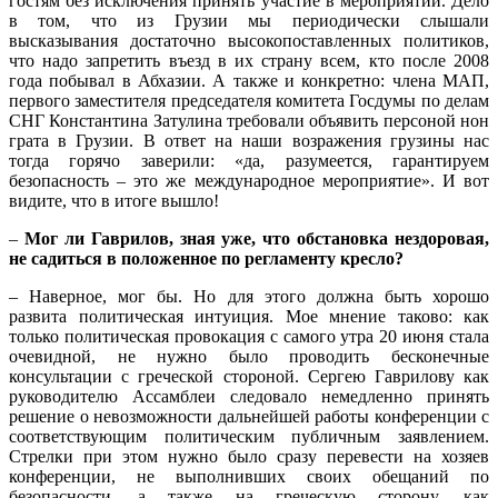
гостям без исключения принять участие в мероприятии. Дело
в том, что из Грузии мы периодически слышали
высказывания достаточно высокопоставленных политиков,
что надо запретить въезд в их страну всем, кто после 2008
года побывал в Абхазии. А также и конкретно: члена МАП,
первого заместителя председателя комитета Госдумы по делам
СНГ Константина Затулина требовали объявить персоной нон
грата в Грузии. В ответ на наши возражения грузины нас
тогда горячо заверили: «да, разумеется, гарантируем
безопасность – это же международное мероприятие». И вот
видите, что в итоге вышло!
–
Мог ли Гаврилов, зная уже, что обстановка нездоровая,
не садиться в положенное по регламенту кресло?
– Наверное, мог бы. Но для этого должна быть хорошо
развита политическая интуиция. Мое мнение таково: как
только политическая провокация с самого утра 20 июня стала
очевидной, не нужно было проводить бесконечные
консультации с греческой стороной. Сергею Гаврилову как
руководителю Ассамблеи следовало немедленно принять
решение о невозможности дальнейшей работы конференции с
соответствующим политическим публичным заявлением.
Стрелки при этом нужно было сразу перевести на хозяев
конференции, не выполнивших своих обещаний по
безопасности, а также на греческую сторону, как