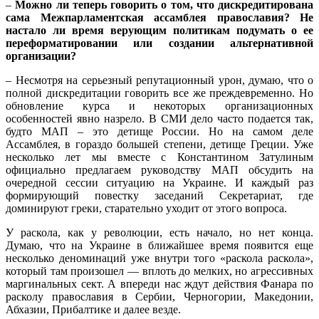
–
Можно ли теперь говорить о том, что дискредитирована
сама Межпарламентская ассамблея православия? Не
настало ли время верующим политикам подумать о ее
переформатировании или создании альтернативной
организации?
– Несмотря на серьезный репутационный урон, думаю, что о
полной дискредитации говорить все же преждевременно. Но
обновление курса и некоторых организационных
особенностей явно назрело. В СМИ дело часто подается так,
будто МАП – это детище России. Но на самом деле
Ассамблея, в гораздо большей степени, детище Греции. Уже
несколько лет мы вместе с Константином Затулиным
официально предлагаем руководству МАП обсудить на
очередной сессии ситуацию на Украине. И каждый раз
формирующий повестку заседаний Секретариат, где
доминируют греки, старательно уходит от этого вопроса.
У раскола, как у революции, есть начало, но нет конца.
Думаю, что на Украине в ближайшее время появится еще
несколько деноминаций уже внутри того «раскола раскола»,
который там произошел — вплоть до мелких, но агрессивных
маргинальных сект. А впереди нас ждут действия Фанара по
расколу православия в Сербии, Черногории, Македонии,
Абхазии, Прибалтике и далее везде.