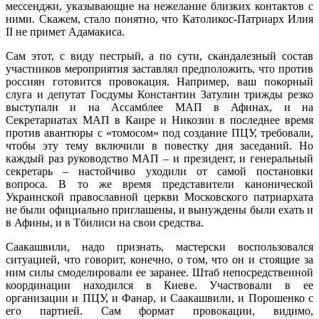
мессенджи, указывающие на нежелание близких контактов с
ними. Скажем, стало понятно, что Католикос-Патриарх Илия
II не примет Адамакиса.
Сам этот, с виду пестрый, а по сути, скандалезный состав
участников мероприятия заставлял предположить, что против
россиян готовится провокация. Например, ваш покорный
слуга и депутат Госдумы Константин Затулин трижды резко
выступали и на Ассамблее МАП в Афинах, и на
Секретариатах МАП в Каире и Никозии в последнее время
против авантюры с «томосом» под создание ПЦУ, требовали,
чтобы эту тему включили в повестку дня заседаний. Но
каждый раз руководство МАП – и президент, и генеральный
секретарь – настойчиво уходили от самой постановки
вопроса. В то же время представители канонической
Украинской православной церкви Московского патриархата
не были официально приглашены, и вынуждены были ехать и
в Афины, и в Тбилиси на свои средства.
Саакашвили, надо признать, мастерски воспользовался
ситуацией, что говорит, конечно, о том, что он и стоящие за
ним силы смоделировали ее заранее. Штаб непосредственной
координации находился в Киеве. Участвовали в ее
организации и ПЦУ, и Фанар, и Саакашвили, и Порошенко с
его партией. Сам формат провокации, видимо,