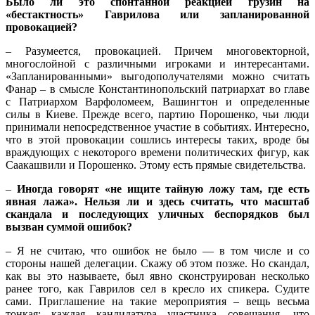
Было ли это спонтанной реакцией грузин на
«бестактность» Гаврилова или запланированной
провокацией?
– Разумеется, провокацией. Причем многовекторной,
многослойной с различными игроками и интересантами.
«Запланированными» выгодополучателями можно считать
Фанар – в смысле Константинопольский патриархат во главе
с Патриархом Варфоломеем, Вашингтон и определенные
силы в Киеве. Прежде всего, партию Порошенко, чьи люди
принимали непосредственное участие в событиях. Интересно,
что в этой провокации сошлись интересы таких, вроде бы
враждующих с некоторого времени политических фигур, как
Саакашвили и Порошенко. Этому есть прямые свидетельства.
–
Иногда говорят «не ищите тайную ложу там, где есть
явная лажа». Нельзя ли и здесь считать, что масштаб
скандала и последующих уличных беспорядков был
вызван суммой ошибок?
– Я не считаю, что ошибок не было — в том числе и со
стороны нашей делегации. Скажу об этом позже. Но скандал,
как вы это называете, был явно сконструирован несколько
ранее того, как Гаврилов сел в кресло их спикера. Судите
сами. Приглашение на такие мероприятия – вещь весьма
тонкая: каждая кандидатура участника совещания, что