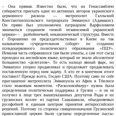
– Она прямая. Известно было, что на Генассамблею
собирается приехать один из активных авторов украинского
церковного раскола — митрополит Галльский
Константинопольского патриархата Эммануил (Адамакис).
Он прямо был уполномочен патриархом Варфоломеем
заниматься созданием «новой независимой украинской
церкви» – разбойничьей, неканонической структуры. Вместе
с Порошенко он председательствовал в Киеве на так
называемом «учредительном соборе» по созданию
псевдоцерковного политического образования «ПЦУ».
Немалая часть собравшихся там были униаты, а сам этот съезд
проходил на английском языке, который не знали абсолютное
большинство «делегатов». То есть налицо явный фарс, но
Эммануил упорно продавливал и продолжает продавливать
поставленную перед ним задачу. А кто ее в конечном итоге
поставил? Прежде всего, Госдеп США. Поэтому само по себе
приглашение митрополита Эммануила из Афин в Тбилиси
стало знаковым моментом. «Расколомэйкеру» нужна была
определенная политическая поддержка в Грузии – и он ее
получил в лице трех вышеуказанных депутатов Рады и их
грузинских коллег из партии Саакашвили, объединяемых
русофобией и единым центром принятия антироссийских
решений. Поэтому со стороны священноначалия Грузинской
православной церкви были сделаны определенные пассы-