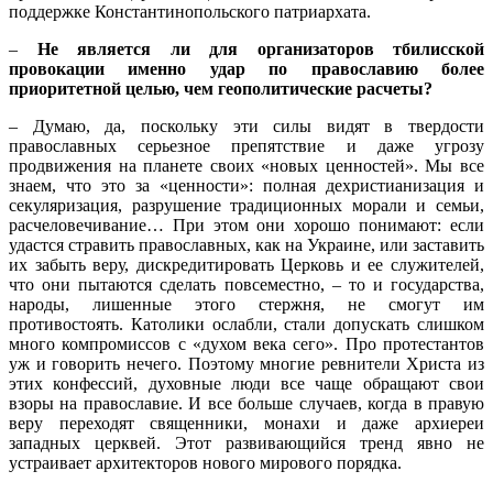
поддержке Константинопольского патриархата.
–
Не является ли для организаторов тбилисской
провокации именно удар по православию более
приоритетной целью, чем геополитические расчеты?
– Думаю, да, поскольку эти силы видят в твердости
православных серьезное препятствие и даже угрозу
продвижения на планете своих «новых ценностей». Мы все
знаем, что это за «ценности»: полная дехристианизация и
секуляризация, разрушение традиционных морали и семьи,
расчеловечивание… При этом они хорошо понимают: если
удастся стравить православных, как на Украине, или заставить
их забыть веру, дискредитировать Церковь и ее служителей,
что они пытаются сделать повсеместно, – то и государства,
народы, лишенные этого стержня, не смогут им
противостоять. Католики ослабли, стали допускать слишком
много компромиссов с «духом века сего». Про протестантов
уж и говорить нечего. Поэтому многие ревнители Христа из
этих конфессий, духовные люди все чаще обращают свои
взоры на православие. И все больше случаев, когда в правую
веру переходят священники, монахи и даже архиереи
западных церквей. Этот развивающийся тренд явно не
устраивает архитекторов нового мирового порядка.