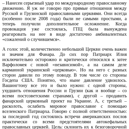
– Нанесен серьезный удар по международному православному
движению. Я уж не говорю про прямые отношения между
Русской и Грузинской православными церквями. Они всегда
(особенно после 2008 года) были не самыми простыми, а
теперь получили дополнительное осложнение. Когда
провокация уже состоялась, ГПЦ была вынуждена
реагировать на нее в виде достаточно амбивалентных
«сожалений о случившемся».
А голос этой, количественно небольшой Церкви очень важен
и значим для Фанара. До сих пор Патриарх Илия
исключительно осторожно и критически относился к затее
Варфоломея с новой «независимой», а на самом деле
карманной украинской «церковью». Но на него с разных
сторон давили по этому поводу. В том числе со стороны
Госдепа США. Понятно, что ныне давление удвоилось.
Вашингтону все это и было нужно: с одной стороны,
ухудшить отношения России и Грузии (как и вообще – со
всеми постсоветскими странами), с другой – продавить
фанарский церковный проект на Украине. А, с третьей –
расколоть, ослабить мировое православие с помощью
вселенского Патриарха. Говорю с полной ответственностью:
за последний год состоялись встречи американских послов
практически со всеми предстоятелями автокефальных
православных церквей. Цель: склонить их к безоговорочной