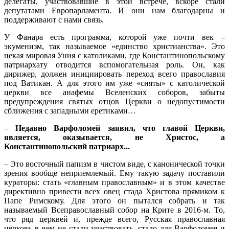
делегаты, участвовавшие в этой встрече, вскоре стали
депутатами Европарламента. И они нам благодарны и
поддерживают с нами связь.
У Фанара есть программа, которой уже почти век –
экуменизм, так называемое «единство христианства». Это
некая мировая Уния с католиками, где Константинопольскому
патриархату отводится вспомогательная роль. Он, как
дирижер, должен инициировать переход всего православия
под Ватикан. А для этого им уже «сняты» с католической
церкви все анафемы Вселенских соборов, забыты
предупреждения святых отцов Церкви о недопустимости
сближения с западными еретиками…
–
Недавно Варфоломей заявил, что главой Церкви,
является, оказывается, не Христос, а
Константинопольский патриарх...
– Это восточный папизм в чистом виде, с канонической точки
зрения вообще неприемлемый. Ему такую задачу поставили
кураторы: стать «главным православным» и в этом качестве
директивно привести всех овец стада Христова прямиком к
Папе Римскому. Для этого он пытался собрать и так
называемый Всеправославный собор на Крите в 2016-м. То,
что ряд церквей и, прежде всего, Русская православная
церковь в нем не стали участвовать, стало для Варфоломея и