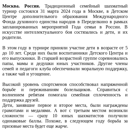
Москва. Россия.
Традиционный семейный шахматный
турнир состоялся 31 марта 2024 года в Москве, в Детском
Центре дополнительного образования Международного
Фонда духовного единства народов в Переделкино в рамках
запланированных мероприятий Года семьи в России. В
искусстве интеллектуального боя состязались и дети, и их
родители.
В этом году в турнире приняли участие дети в возрасте от 5
до 10 лет. Среди них были воспитанники Детского Центра и
его выпускники. В старшей возрастной группе соревновались
папы, мамы и дедушки юных участников. Другие члены
семей и педагоги клуба обеспечивали моральную поддержку,
а также чай и угощение.
Высокий уровень спортсменов способствовал напряженной
борьбе и переживаниям болельщиков. Справиться с
волнением ребятам помогала семейная сплоченность и
поддержка друзей.
Дети, занявшие первое и второе места, были награждены
грамотами и медалями. А вот с третьим местом возникли
сложности –– сразу 10 юных шахматистов получили
одинаковые баллы. Похоже, в следующем году борьба за
призовые места будет еще жарче.