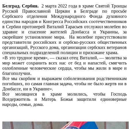
Белград. Сербия.
2 марта 2022 года в храме Святой Троицы
Русской Православной Церкви в Белграде по просьбе
Сербского отделения Международного Фонда духовного
единства народов и Конгресса Российских соотечественников
в Сербии протоиерей Виталий Тарасьев отслужил молебен во
здравие и спасение жителей Донбасса и Украины, за
скорейшее установление мира. На молебне присутствовали
представители российских и сербско-русских общественных
организаций, Русского дома, организации сербских ветеранов
специальных подразделений полиции и прихожане храма.
«В это трудное время», — сказал отец Виталий, — молитва за
мир может сохранить всех нас от бед и напастей, смягчить
озлобленные человеческие сердца, чтобы мы жили в мире и
благополучии.
Все мы скорбим и выражаем соболезнования родственникам
погибших, но самая главная задача, чтобы не было жертв ни в
Донбассе, ни в Украине».
Все молящиеся в храме молились, чтобы Господь
Вседержитель и Матерь Божья защитили единоверные
народы, семьи, дома.