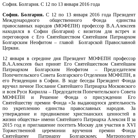
София. Болгария. С 12 по 13 января 2016 года
София. Болгария.
С 12 по 13 января 2016 года Президент
Международного общественного Фонда единства
православных народов (МОФЕПН) профессор В.А.Алексеев
находился в Софии (Болгария) с визитом для встреч и
переговоров с Его Святейшеством Святейшим Патриархом
Болгарским Неофитом – главой Болгарской Православной
Церкви.
12 января в середине дня Президент МОФЕПН профессор
В.А.Алексеев был принят Его Святейшеством Святейшим
Патриархом Болгарским Неофитом – Председателем
Попечительского Совета Болгарского Отделения МОФЕПН, в
его Резиденции в Софии. В ходе беседы Президент Фонда
вручил личное Послание Святейшего Патриарха Московского
и всея Руси Кирилла – Председателя Попечительского Совета
МОФЕПН и Решение Фонда о присуждении Его
Святейшеству премии Фонда «За выдающуюся деятельность
по укреплению единства православных народов. За
утверждение и продвижение христианских ценностей в
жизни общества» имени Святейшего Патриарха Алексия II за
2015 год и приглашение посетить Москву для участия в XVI
Торжественной церемонии вручения премии Фонда
Святейшему Патриарху Болгарскому, Митрополиту