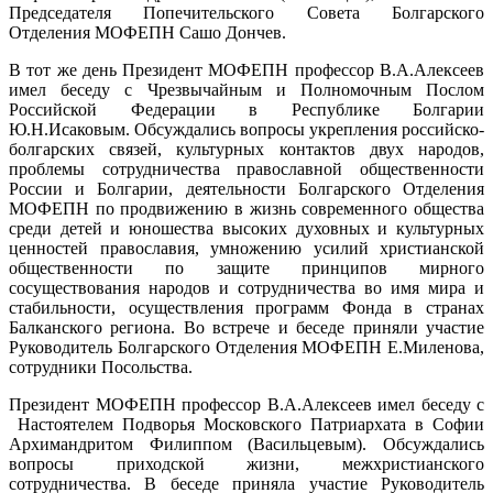
Председателя Попечительского Совета Болгарского
Отделения МОФЕПН Сашо Дончев.
В тот же день Президент МОФЕПН профессор В.А.Алексеев
имел беседу с Чрезвычайным и Полномочным Послом
Российской Федерации в Республике Болгарии
Ю.Н.Исаковым. Обсуждались вопросы укрепления российско-
болгарских связей, культурных контактов двух народов,
проблемы сотрудничества православной общественности
России и Болгарии, деятельности Болгарского Отделения
МОФЕПН по продвижению в жизнь современного общества
среди детей и юношества высоких духовных и культурных
ценностей православия, умножению усилий христианской
общественности по защите принципов мирного
сосуществования народов и сотрудничества во имя мира и
стабильности, осуществления программ Фонда в странах
Балканского региона. Во встрече и беседе приняли участие
Руководитель Болгарского Отделения МОФЕПН Е.Миленова,
сотрудники Посольства.
Президент МОФЕПН профессор В.А.Алексеев имел беседу с
Настоятелем Подворья Московского Патриархата в Софии
Архимандритом Филиппом (Васильцевым). Обсуждались
вопросы приходской жизни, межхристианского
сотрудничества. В беседе приняла участие Руководитель