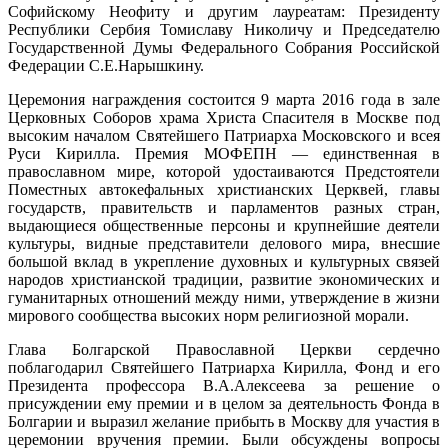
Софийскому Неофиту и другим лауреатам: Президенту
Республики Сербия Томиславу Николичу и Председателю
Государственной Думы Федерального Собрания Российской
Федерации С.Е.Нарышкину.
Церемония награждения состоится 9 марта 2016 года в зале
Церковных Соборов храма Христа Спасителя в Москве под
высоким началом Святейшего Патриарха Московского и всея
Руси Кирилла. Премия МОФЕПН — единственная в
православном мире, которой удостаиваются Предстоятели
Поместных автокефальных христианских Церквей, главы
государств, правительств и парламентов разных стран,
выдающиеся общественные персоны и крупнейшие деятели
культуры, видные представители делового мира, внесшие
большой вклад в укрепление духовных и культурных связей
народов христианской традиции, развитие экономических и
гуманитарных отношений между ними, утверждение в жизни
мирового сообщества высоких норм религиозной морали.
Глава Болгарской Православной Церкви сердечно
поблагодарил Святейшего Патриарха Кирилла, Фонд и его
Президента профессора В.А.Алексеева за решение о
присуждении ему премии и в целом за деятельность Фонда в
Болгарии и выразил желание прибыть в Москву для участия в
церемонии вручения премии. Были обсуждены вопросы