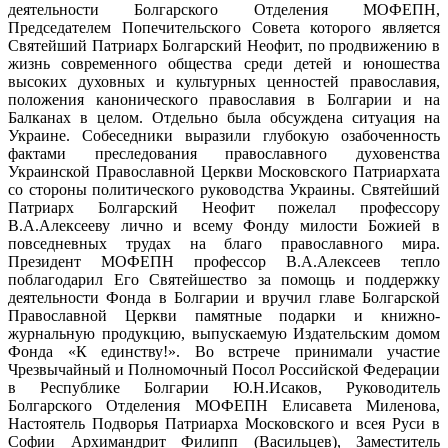
деятельности Болгарского Отделения МОФЕПН,
Председателем Попечительского Совета которого является
Святейший Патриарх Болгарский Неофит, по продвижению в
жизнь современного общества среди детей и юношества
высоких духовных и культурных ценностей православия,
положения канонического православия в Болгарии и на
Балканах в целом. Отдельно была обсуждена ситуация на
Украине. Собеседники выразили глубокую озабоченность
фактами преследования православного духовенства
Украинской Православной Церкви Московского Патриархата
со стороны политического руководства Украины. Святейший
Патриарх Болгарский Неофит пожелал профессору
В.А.Алексееву лично и всему Фонду милости Божией в
повседневных трудах на благо православного мира.
Президент МОФЕПН профессор В.А.Алексеев тепло
поблагодарил Его Святейшество за помощь и поддержку
деятельности Фонда в Болгарии и вручил главе Болгарской
Православной Церкви памятные подарки и книжно-
журнальную продукцию, выпускаемую Издательским домом
Фонда «К единству!». Во встрече принимали участие
Чрезвычайный и Полномочный Посол Российской Федерации
в Республике Болгарии Ю.Н.Исаков, Руководитель
Болгарского Отделения МОФЕПН Елисавета Миленова,
Настоятель Подворья Патриарха Московского и всея Руси в
Софии Архимандрит Филипп (Васильцев), Заместитель