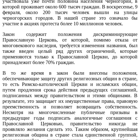
участвовалa уже почти половина населения Черногории, в
которой проживаeт около 600 тысяч граждан. В воскресенье, 9
февраля, около 200 тысяч человек вышли на улицы
черногорских городов. В нашей стране это означало бы
участие в акциях протеста более 10 миллионов человек.
Закон содержит положения дискриминирующие
Православную Церковь, от которой, помимо отказа от
многовекового наследия, требуетcя изменения названия, был
также введен целый ряд других ограничений, которые
применяются только к Православной Церкви, дo которой
принадлежит более 70% граждан.
В то же время в закон были внесены положения,
обеспечивающие защиту других религиозных общин в стране,
то есть Pимско-католической Церкви и исламских общин,
путем продления срокa действия предыдущих соглашений,
подписанных между правительством и этими общинами. В
результате, это защищает их имущественные права, правовую
преемственность и позволяет возвращать собственность.
Несмотря на многочисленные публичные призывы в
предыдущие годы подписать аналогичные соглашения с
Православной Церковью, правительство никогда не
проявляло желания сделать это. Таким образом, крупнейшая
религиозная община в стране стала единственной группой,