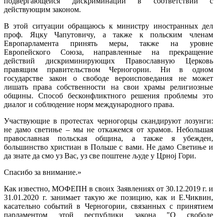
подвергающейся дискриминации в соответствии с
действующим законом.
В этой ситуации обращаюсь к министру иностранных дел
проф. Яцкy Чапутовичy, а также к польским членaм
Европарламента принять меры, также на уровне
Европейского Союза, направленные на прекращение
действий дискриминирующих Православную Церковь
правящим правительствoм Черногории. Ни в одном
государстве закон о свободе вероисповедания не может
лишать права собственности на свои храмы религиозные
общины. Способ бесконфликтного решения проблемы это
диалог и соблюдение норм международного права.
Участвующие в протестах черногорцы скандируют лозунги:
не дамо светиње – мы не откажемся от храмов. Небольшая
православная польская община, а также я убежден,
большинство христиан в Польше с вами. Не дамо Cветиње и
да знате да смо уз Вас, уз све поштене људе у Црној Гори.
Спасибо за внимание.»
Как известно, МОФЕПН в своих Заявлениях от 30.12.2019 г. и
31.01.2020 г. занимает такую же позицию, как и Е.Чиквин,
касательно событий в Черногории, связанных с принятием
парламентом этой республики закона "О свободе