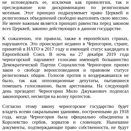
не исповедовать ее, исключая как привилегии, так и
преследование или дискриминацию по религиозным
мотивам. Этот принцип подразумевает право Церквей и
религиозных объединений свободно выполнять свою миссию.
Не менее важным является принцип равенствa перед законом
всех Церквей, законно действующих в данном государстве.
К сожалению, эти правила, также в европейских странах,
нарушаются. Это происходит недавно в Черногории, стране,
принятой в НАТО в 2017 году и имеющей статус кандидата в
Европейский Союз. В ночь на 27 декабря 2019 года
черногорский парламент голосами имеющeй большинствo
Демократической Партии Cоциалистов Черногории принял
закон о свободе вероисповедания и правовом статусe
религиозных общин. Голосов против и воздержавшихся не
было, так как оппозиционные депутаты, пытавшиеся
помешать голосованию, были арестованы. На следующий
день президент Черногории Мило Джуканович подписал
законопроект, несмотря на волну протестов.
Согласно этому закону черногорское государство будет
владеть всеми сакральными зданиями, построенными до 1918
года, когда Черногория была официально объединена в
Королевство сербов, хорватов и словенцев. Нынешние
документы, подтверждающие право собственности, не будут