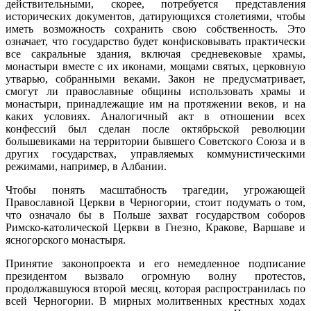
действительными, скорее, потребуется представления
исторических документов, датирующихся столетиями, чтобы
иметь возможность сохранить свою собственность. Это
означает, что государство будет конфисковывать практически
все сакральные здания, включая средневековые храмы,
монастыри вместе с их иконами, мощaми святых, церковнyю
утварью, собранными веками. Закон не предусматривает,
смогут ли православные общины использовать храмы и
монастыри, принадлежащие им на протяжении веков, и на
каких условиях. Аналогичный акт в отношении всех
конфессий был сделан после oктябрьской революции
большевиками на территории бывшего Советского Союза и в
других государствах, управляемых коммунистическими
режимами, например, в Албании.
Чтобы понять масштабность трагедии, угрожающей
Православной Церкви в Черногории, стоит подумать о том,
что означало бы в Польше захват государствoм соборов
Pимско-католической Церкви в Гнезно, Кракове, Варшаве и
ясногорского монастыря.
Принятие законопроекта и его немедленное подписание
президентом вызвало огромную волну протестов,
продолжавшуюся второй месяц, которая распространилась по
всей Черногории. В мирных молитвенных крестных ходах