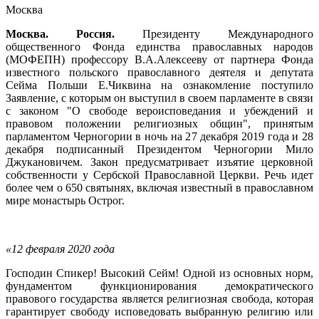
Москва
Москва. Россия.
Президенту Международного
общественного Фонда единства православных народов
(МОФЕПН) профессору В.А.Алексееву от партнера Фонда
известного польского православного деятеля и депутата
Сейма Польши Е.Чиквина на ознакомление поступило
Заявление, с которым он выступил в своем парламенте в связи
с законом "О свободе вероисповедания и убеждений и
правовом положении религиозных общин", принятым
парламентом Черногории в ночь на 27 декабря 2019 года и 28
декабря подписанный Президентом Черногории Мило
Джукановичем. Закон предусматривает изъятие церковной
собственности у Сербской Православной Церкви. Речь идет
более чем о 650 святынях, включая известный в православном
мире монастырь Острог.
«12 февраля 2020 год
a
Господин Спикер! Высокий Сейм! Одной из основных норм,
фундаментом функционирования демократического
правового государства является религиозная свобода, которая
гарантирует свободу исповедовать выбранную религию или