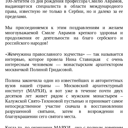
100-летитем со дня рождения профессора Смилю Аврамов,
выдающегося специалиста в области международного
права, известную не только в Сербии, но и далеко за ее
пределами.
Мы присоединяемся к этим поздравлениям и желаем
многоуважаемой Смиле Аврамов крепкого здоровья и
продолжения ее деятельности на благо сербского и
российского народов!
«Жемчужина православного зодчества» — так называется
интервью, которое провела Нина Ставицкая с очень
интересным человеком — монастырским архитектором
москвичкой Полиной Гридасовой.
Полина закончила один из известнейших и авторитетных
вузов нашей страны — Московский архитектурный
институт (МАРХИ), и вот уже в течение почти двух
десятков лет живет рядом с мужским монастырем –
Калужской Свято-Тихоновой пустынью и принимает самое
непосредственное участие сначала в восстановлении
разрушенной святыни, затем в возрождении и
благоукрашении сего святого места.
Когда-то, по окончании МАРХИ, она с полным доверием