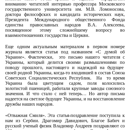
вниманию читателей интервью профессора Московского
государственного университета им. М.В. Ломоносова,
доктора философских и кандидата исторических наук,
Президента Международного общественного Фонда
единства православных народов В.А. Алексеева,
посвященное этому сложнейшему вопросу во
взаимоотношениях государства и Церкви.
Еще одним актуальным материалом в первом номере
журнала является статья под названием «С думой об
Украине». Фактически, это письмо нашего читателя с
Украины, который делится своими размышлениями по
поводу прошлого, настоящего и надеждой на будущее
своей родной Украины, когда-то входившей в состав Союза
Советских Социалистических Республик. На то время
Украина была цветущим садом, поля колосились
золотистой пшеницей, работали крупные заводы союзного
значения. И что стало с ней теперь… Но автор письма
надеется на светлое будущее Украины, и на восстановление
дружбы наших народов.
«Отважная Смиля». Эта статья-поздравление поступила к
нам из Сербии. Драгомир Давидович, Благое Бабич и
русский ученый физик Владимир Андреев поздравляют со