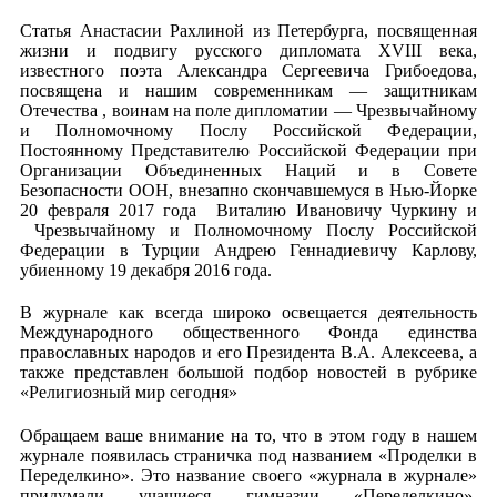
Статья Анастасии Рахлиной из Петербурга, посвященная
жизни и подвигу русского дипломата XVIII века,
известного поэта Александра Сергеевича Грибоедова,
посвящена и нашим современникам — защитникам
Отечества , воинам на поле дипломатии — Чрезвычайному
и Полномочному Послу Российской Федерации,
Постоянному Представителю Российской Федерации при
Организации Объединенных Наций и в Совете
Безопасности ООН, внезапно скончавшемуся в Нью-Йорке
20 февраля 2017 года Виталию Ивановичу Чуркину и
Чрезвычайному и Полномочному Послу Российской
Федерации в Турции Андрею Геннадиевичу Карлову,
убиенному 19 декабря 2016 года.
В журнале как всегда широко освещается деятельность
Международного общественного Фонда единства
православных народов и его Президента В.А. Алексеева, а
также представлен большой подбор новостей в рубрике
«Религиозный мир сегодня»
Обращаем ваше внимание на то, что в этом году в нашем
журнале появилась страничка под названием «Проделки в
Переделкино». Это название своего «журнала в журнале»
придумали учащиеся гимназии «Переделкино»,