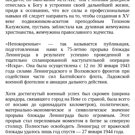
отнеслась к Богу в устроении своей дальнейшей жизни,
придя к осознанию, что все силы и профессиональные
навыки ей следует направить на то, чтобы созданная в XV
веке подвижником-аскетом преподобным Тихоном
Калужским, пустынь заблистала как духовная жемчужина
христианства, жемчужина православного зодчества.
«Непокоренные» — так называется публикация,
подготовленная нами к 75-летию прорыва блокады
Ленинграда в результате успешно проведенной и
тщательно спланированной наступательной операции
«Искра». Она была осуществлена с 12 по 30 января 1943
года силами Ленинградского и Волховского фронтов при
содействии части сил Балтийского флота, Ладожской
военной флотилии и авиации дальнего действия.
Хотя достигнутый военный успех был скромен (ширина
коридора, связавшего город на Неве со страной, была всего
от восьми до одиннадцати километров), политическое,
материально-экономическое и символическое значение
прорыва блокады Ленинграда было огромным. Этот
прорыв стал переломным моментом в битве за северную
столицу. Полностью освободить Ленинград от вражеской
блокады удалось лишь год спустя — 27 января 1944 года.